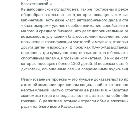
Казахстанской и
Кызылординской областях нет. Так же построены и рек
общеобразовательных школ, которые оснащены компь
кабинетами, есть даже класс автомобильного дела и ста
«Казатомпром» уделяет особое внимание содействию в
малого и среднего бизнеса, что дает дополнительные р
возможность улучшения благосостояния населения; ре
повышению квалификации учителей и медиков; отдельн
досуга детей и взрослых. В поселках Южно-Казахстанс
построены три культурно-спортивных центра с беспла
спортивным залами, игровыми комнатами. В них действу
которые посещают более 1300 детей. В поселках есть б
дискотеки, оснащенные самым современным аудио-ви
Реализованные проекты – это лучшее доказательство 
атомной компании принципам социальной ответственнос
неотъемлемой частью стратегии ее развития. «Казатом
экономики готов и впредь выполнять взятые на себя об
граждан. С развитием атомной отрасли объем вложений
расти на благо всего Казахстана.