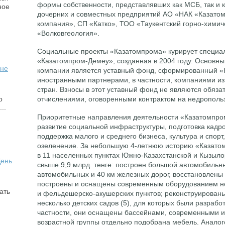
формы собственности, представлявших как МСБ, так и к
ное
дочерних и совместных предприятий АО «НАК «Казато
компания», СП «Катко», ТОО «Таукентский горно-химич
«Волковгеология».
Социальные проекты «Казатомпрома» курирует специа
«Казатомпром-Демеу», созданная в 2004 году. Основн
ане
компании является уставный фонд, сформированный «
иностранными партнерами, в частности, компаниями из
стран. Взносы в этот уставный фонд не являются обяз
о
отчислениями, оговоренными контрактом на недрополь
..
Приоритетные направления деятельности «Казатомпро
развитие социальной инфраструктуры, подготовка кадро
поддержка малого и среднего бизнеса, культура и спорт,
озеленение. За небольшую 4-летнюю историю «Казато
в 11 населенных пунктах Южно-Казахстанской и Кызыл
День
свыше 9,9 млрд. тенге: построен большой автомобильн
автомобильных и 40 км железных дорог, восстановлены 
построены и оснащены современным оборудованием не
ать
и фельдешерско-акушерских пунктов; реконструирован
несколько детских садов (5), для которых были разраб
частности, они оснащены бассейнами, современными и
возрастной группы отдельно подобрана мебель. Аналого