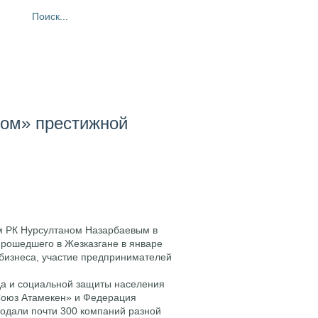
ия
Фотогалерея
Контакты
ом» престижной
м РК Нурсултаном Назарбаевым в
прошедшего в Жезказгане в январе
 бизнеса, участие предпринимателей
да и социальной защиты населения
Союз Атамекен» и Федерация
подали почти 300 компаний разной