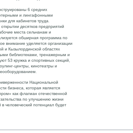
онструированы 6 средних
ютерными и лингафонными
нки для кабинетов труда.
 открытии десятков предприятий
абочие места сельчанам и
ализуется обширная программа по
ое внимание уделяется организации
кой и Кызылординской областях
тными библиотеками, тренажерным и
ют 53 кружка и спортивных секций,
оулинг-центры, кинотеатры и
деооборудованием.
приверженности Национальной
ти бизнеса, которая является
пром» как флагман отечественной
язательства по улучшению жизни
 в человеческий потенциал будет