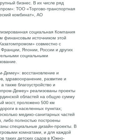
рупный бизнес. В их числе ряд
мпром»: ТОО «Торгово-транспортная
еский комбинат», АО
лизированная социальная Компания
ым финансовым источником этой
Казатомпромом» совместно с
 Франции, Японии, России и других
ательными социальными
зование.
м-Демеу»: восстановление и
в, здравоохранение, развитие и
 а также благоустройство и
мпром-Демеу» реализованы проекты
ординской областей на общую сумму
ый мост, проложено 500 км
дороги в населенных пунктах;
сколько медико-санитарных частей
ы, либо полностью построены
отаны специальные дизайн-проекты. В
гровыми комнатами, и для каждой
в таких детских садов в Южно-