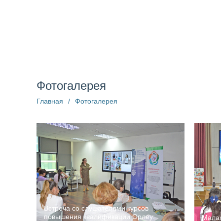
О компании
Структура
Пресс-центр
Информац
Фотогалерея
Главная
/
Фотогалерея
Встреча со слушателями курсов
повышения квалификации Орлеу:
Малая