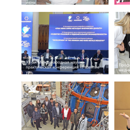
июнь,...
XII-ая Международная научно-
Профо
практическая конференция «Развитие
медик
ур...