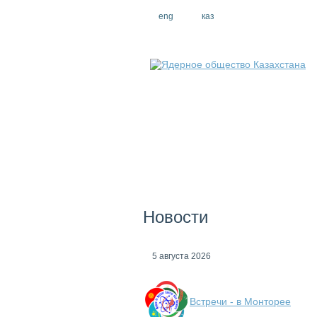
eng
рус
каз
Новости
5 августа 2026
Встречи - в Монторее