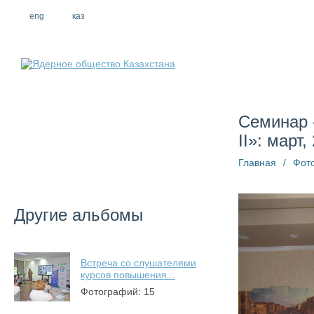
eng
рус
каз
О компании
Семинар 
II»: март,
Главная
/
Фот
Другие альбомы
Встреча со слушателями
курсов повышения...
Фотографий: 15