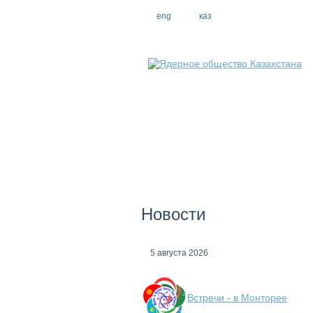
eng
рус
каз
Новости
5 августа 2026
Встречи - в Монторее