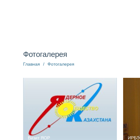
О компании
Структура
Пресс-центр
Информац
Фотогалерея
Главная
/
Фотогалерея
Визит ЯОР
ИРБЭ