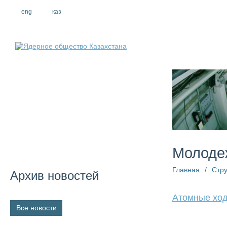
eng
рус
каз
О компании
Молоде
Главная
/
Стру
Архив новостей
Атомные хо
Все новости