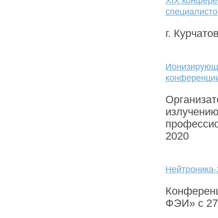
ХIХ конфере
специалист
г. Курчато
Ионизирующе
конференции
Организат
излучению
профессио
2020
Нейтроника-
Конференц
ФЭИ» с 27