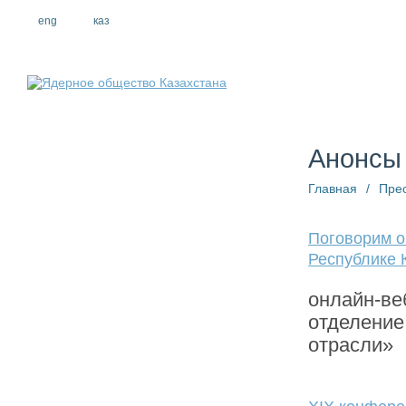
eng
рус
каз
О компании
Анонсы
Главная
/
Пре
Поговорим о
Республике 
онлайн-ве
отделение
отрасли»