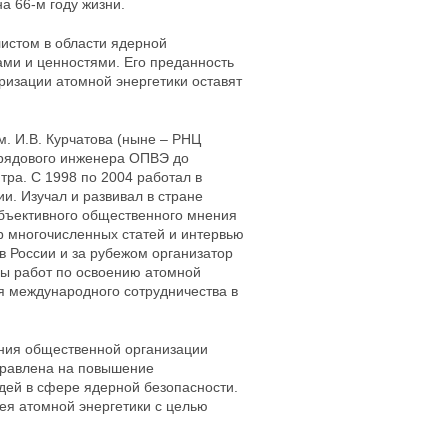
а 66-м году жизни.
истом в области ядерной
ми и ценностями. Его преданность
ризации атомной энергетики оставят
м. И.В. Курчатова (ныне – РНЦ
т рядового инженера ОПВЭ до
тра. С 1998 по 2004 работал в
и. Изучал и развивал в стране
бъективного общественного мнения
р многочисленных статей и интервью
в России и за рубежом организатор
ды работ по освоению атомной
ия международного сотрудничества в
ания общественной организации
правлена на повышение
дей в сфере ядерной безопасности.
ея атомной энергетики с целью