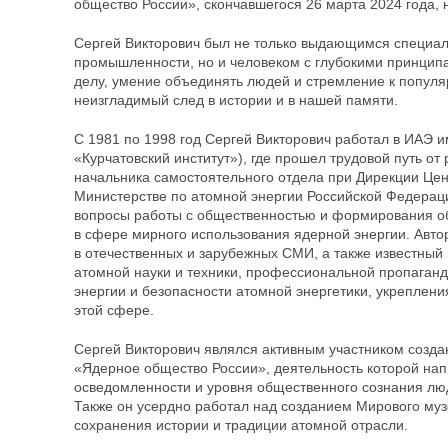
общество России», скончавшегося 26 марта 2024 года, н
Сергей Викторович был не только выдающимся специал
промышленности, но и человеком с глубокими принципа
делу, умение объединять людей и стремление к популя
неизгладимый след в истории и в нашей памяти.
С 1981 по 1998 год Сергей Викторович работал в ИАЭ и
«Курчатовский институт»), где прошел трудовой путь о
начальника самостоятельного отдела при Дирекции Цен
Министерстве по атомной энергии Российской Федераци
вопросы работы с общественностью и формирования о
в сфере мирного использования ядерной энергии. Авто
в отечественных и зарубежных СМИ, а также известный 
атомной науки и техники, профессиональной пропаган
энергии и безопасности атомной энергетики, укреплен
этой сфере.
Сергей Викторович являлся активным участником созд
«Ядерное общество России», деятельность которой на
осведомленности и уровня общественного сознания лю
Также он усердно работал над созданием Мирового муз
сохранения истории и традиции атомной отрасли.