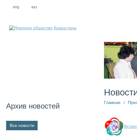
eng
рус
каз
О компании
Новост
Главная
/
Пре
Архив новостей
Все новости
Встре