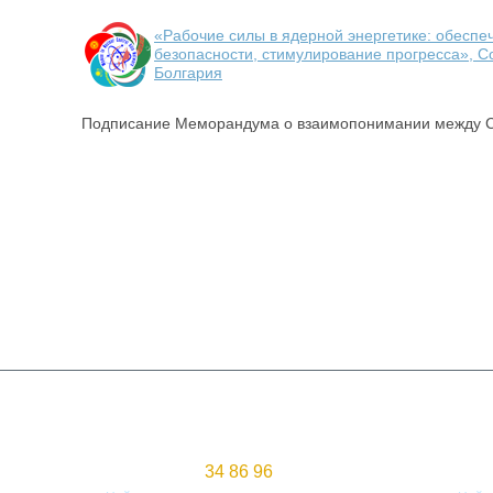
«Рабочие силы в ядерной энергетике: обеспе
безопасности, стимулирование прогресса», С
Болгария
Подписание Меморандума о взаимопонимании между 
1
2
3
4
5
6
7
Z05H9В8 (010017), Республика Казахстан,
050020, 
Астана, ул. Д.Кунаева 29/1, 15 этаж, офис 1507.
ул.Чайки
34 86 96
Тел/Факс: +7 (7172)
Тел/Факс: