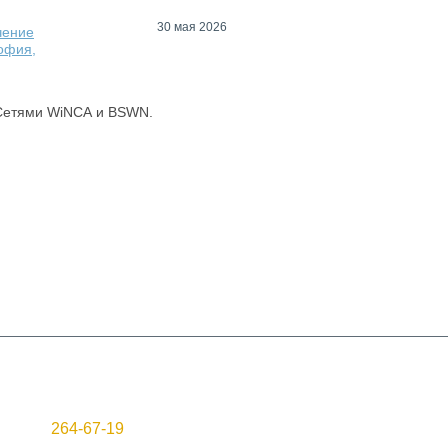
30 мая 2026
чение
офия,
Сетями WiNCA и BSWN.
8
9
10
11
Республика Казахстан, Алматы,
ной 4, офис 19
264-67-19
 +7 (727)