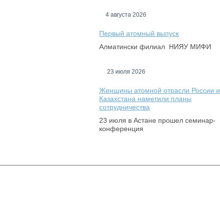
4 августа 2026
Первый атомный выпуск
Алматински филиал НИЯУ МИФИ
23 июля 2026
Женщины атомной отрасли России и
Казахстана наметили планы
сотрудничества
23 июля в Астане прошел семинар-
конференция
© 2012 Ассоциация "Ядерное общество
Казахстана"
Создание сайта
– Интернет-агентство