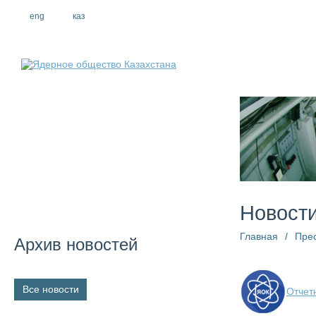
eng
рус
каз
О компании
Новост
Главная
/
Пре
Архив новостей
Все новости
Отчет