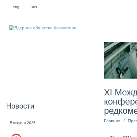
eng
рус
каз
О компании
XI Межд
конфере
Новости
редком
Главная
/
Пре
5 августа 2026