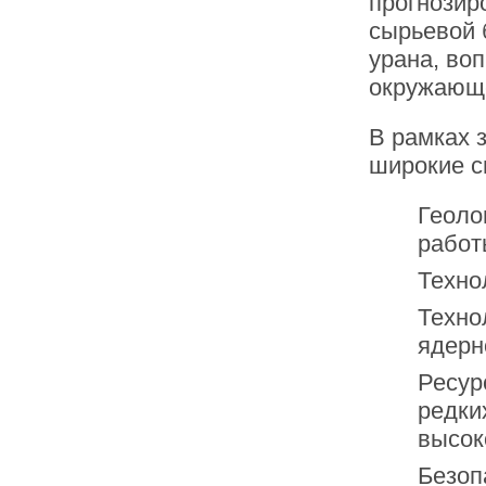
прогнозир
сырьевой 
урана, во
окружающе
В рамках 
широкие с
Геоло
работ
Техно
Техно
ядерн
Ресур
редки
высок
Безоп