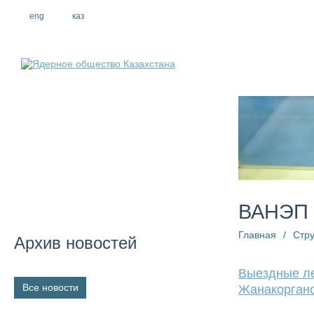
eng
рус
каз
О компании
ВАНЭП 
Главная
/
Стру
Архив новостей
Выездные ле
Все новости
Жанакорганс