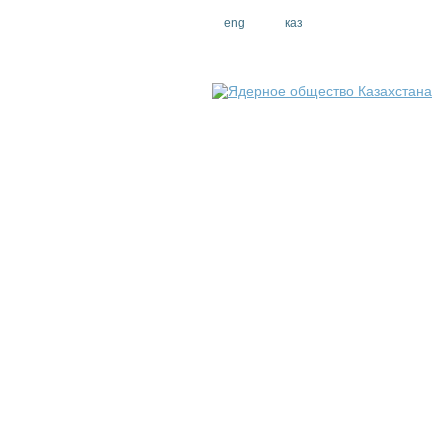
eng
рус
каз