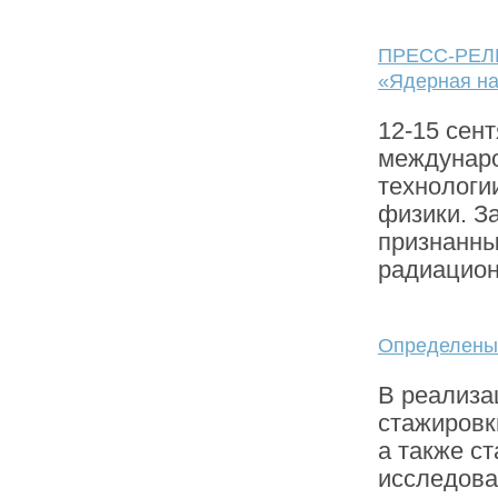
ПРЕСС-РЕЛИ
«Ядерная на
12-15 сен
междунаро
технологи
физики. З
признанны
радиацион
Определены 
В реализа
стажировк
а также с
исследова