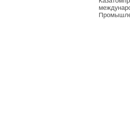
Казатомпр
междунаро
Промышлен
1
2