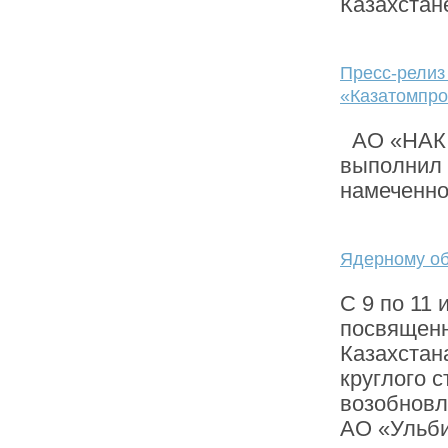
Казахстане
Пресс-релиз
«Казатомпром
АО «НАК «
выполнил 
намеченно
Ядерному об
С 9 по 11
посвященн
Казахстан
круглого 
возобновл
АО «Ульби