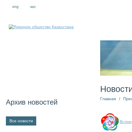
eng
рус
каз
О компании
Новост
Главная
/
Пре
Архив новостей
Все новости
Встре